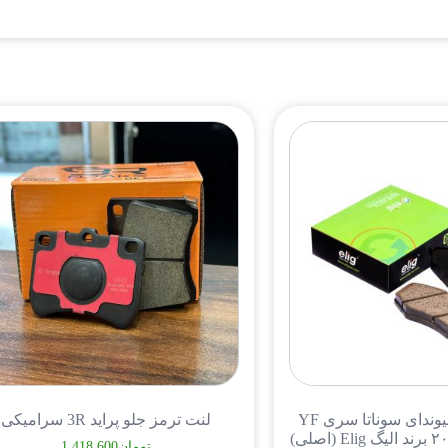
لنت ترمز جلو هیوندای سوناتا سری YF
لنت ترمز جلو پراید 3R سرامیکی
تومان
1,418,600