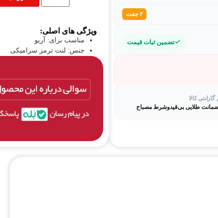
۳ جفت
ویژگی های اصلی:
مناسب برای: آریو
تضمین ثبات قیمت
جنس: لنت ترمز سرامیکی
محل نصب: جلو
نوع: لنت دیسکی
نوع محصول: لنت ترمز
برند: الیگ
ارانتی کالا