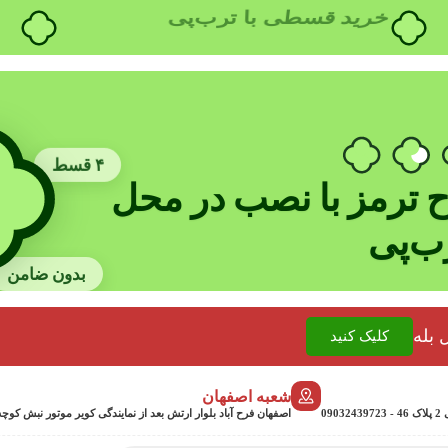
خرید قسطی با ترب‌پی
۴ قسط
 ترمز با نصب در محل
رب‌پی
بدون ضامن
 بله
کلیک کنید
شعبه اصفهان
0
اصفهان فرح آباد بلوار ارتش بعد از نمایندگی کویر موتور نبش کوچه جمشیدی 24 پلاک 358