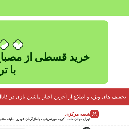
خرید قسطی از مصباح
با ت
تخفیف های ویژه و اطلاع از آخرین اخبار ماشین بازی در کانال
شعبه مرکزی
تهران خیابان ملت ، کوچه میرشریفی ، پاساژ آرمان خودرو ، طبقه منفی 2 پلاک 46 - 9032439723