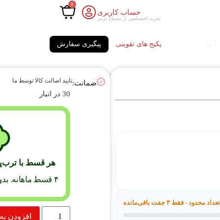
0
حساب کاربری
تجربه اختصاصی از مصباح ترمز
ا ما
پکیج های تقویتی
پیگیری سفارش
تایید اصالت کالا توسط ما
ضمانت:
30 در انبار
هر قسط با ترب‌
۴ قسط ماهانه. بدون سود، چک و ضامن.
تعداد محدود - فقط ۳ جفت باقی‌مانده
افزودن به