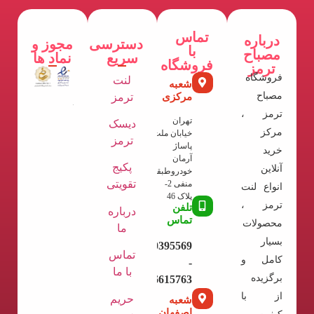
تماس
درباره
دسترسی
مجوز و
با
مصباح
سریع
نماد ها
فروشگاه
ترمز
فروشگاه
لنت
شعبه
مصباح
مرکزی
ترمز
ترمز ،
تهران
دیسک
مرکز
خیابان ملت
ترمز
پاساژ
خرید
آرمان
پکیج
آنلاین
خودروطبقه
تقویتی
منفی 2-
انواع لنت
پلاک 46
ترمز ،
تلفن
درباره
تماس
محصولات
ما
بسیار
09120395569
تماس
کامل و
-
با ما
برگزیده
02136615763
از با
حریم
شعبه
اصفهان