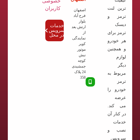
کیفیت
خصوصی
کاربران
ترین لنت
اصفهان
فرح آباد
ترمز و
بلوار
دیسک
خدمات
ارتش بعد
سرویس
ترمز برای
از
در محل
نمایندگی
هر خودرو
کویر
و همچنین
موتور
نبش
لوازم
کوچه
دیگر
جمشیدی
24 پلاک
مربوط به
358
ترمز
خودرو را
عرضه
می کند.
در کنار آن
خدمات
نصب و
سرویس