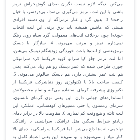
می‌کنن. دیگه لازم نیست نگران صدای گوش‌خراش ترمز
باشی. با این لنت، ترمز می‌گیری بی‌صدا، بی‌دردسر، با خیال
راحت! 3. بدون گرد و غبار ترمزاگه از اون دسته افرادی
هستی که ماشین همیشه باید برق بزنه، این لنت انتخاب
خودته! چون برخلاف لنت‌های معمولی، گرد سیاه روی رینگ
نمی‌ذاره. تمیز و مرتب می‌مونه. 4. سازگار با دیسک
ترمزبعضی از لنت‌ها باعث خوردگی زودهنگام دیسک می‌شن،
اما لنت ترمز جلو کیا سراتو کوپه فریکسا کره سرامیکی
جوری طراحی شده که عمر دیسک رو هم زیاد می‌کنه. یعنی
هم لنت عمر بیشتری داره، هم دیسک سالم‌تر می‌مونه. 5.
کیفیت ساخت بالا با تکنولوژی روز دنیاشرکت فریکسا از
تکنولوژی پیشرفته کره‌ای استفاده می‌کنه و تمام محصولاتش
استانداردهای جهانی دارن. این یعنی توی گرمای تابستون،
سرمای زمستون یا حتی مسیرهای کوهستانی، عملکرد این
لنت ثابته و هیچ‌وقت کم نمیاره. 6. مقاومت بالا در برابر دمای
زیادتو شرایط سنگین مثل ترافیک، سراشیبی یا رانندگی
تهاجمی، لنت‌ها داغ می‌شن. اما فریکسا سرامیکی با دمای بالا
کنار میاد و نمی‌سوزه یا بو نمی‌ده. این یعنی اعتماد کامل به