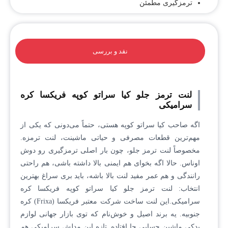
ترمزگیری مطمئن
نقد و بررسی
لنت ترمز جلو کیا سراتو کوپه فریکسا کره
سرامیکی
اگه صاحب کیا سراتو کوپه هستی، حتماً می‌دونی که یکی از
مهم‌ترین قطعات مصرفی و حیاتی ماشینت، لنت ترمزه.
مخصوصاً لنت ترمز جلو، چون بار اصلی ترمزگیری رو دوش
اوناس. حالا اگه بخوای هم ایمنی بالا داشته باشی، هم راحتی
رانندگی و هم عمر مفید لنت بالا باشه، باید بری سراغ بهترین
انتخاب: لنت ترمز جلو کیا سراتو کوپه فریکسا کره
سرامیکی.این لنت ساخت شرکت معتبر فریکسا (Frixa) کره
جنوبیه. یه برند اصیل و خوش‌نام که توی بازار جهانی لوازم
یدکی ماشین حسابی جا افتاده. تازه این مدلش سرامیکی هم