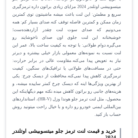
میتسوبیشی اوتلندر 2024 مزایای زیادی براتون داره:ترمزگیری
سریع و مطمئن: این لنت باعث میشه ماشینتون توی کمترین
زمان ممکن و کمترین فاصله توقف کنه.صدای بسیار کم: همه
می‌دونیم که صدای سوت لنت چقدر آزاردهنده‌ست؛
خوشبختانه این لنت جلوی اون صدای ناخوشایند رو
می‌گیره.دوام طولانی: با توجه به کیفیت ساخت بالا، عمر این
لنت نسبت به نمونه‌های معمولی بازار خیلی بیشتره و دیرتر
نیاز به تعویض پیدا می‌کنه.مقاومت عالی در برابر حرارت:
حتی در مسافت‌های طولانی یا ترافیک‌های سنگین، کیفیت
ترمزگیری کاهش پیدا نمی‌کنه.محافظت از دیسک چرخ: یکی
از بهترین ویژگی‌ها اینه که دیسک چرخ کمتر ساییده میشه، و
هزینه‌های جانبی رو براتون کاهش میده.نکته مهم دیگهاینکه این
محصول، مثل لنت ترمز جلو هوندا وزل (HR-V)، استانداردهای
بین‌المللی ایمنی خودرو رو داره و با خیال راحت میتونید روش
حساب باز کنید.
خرید و قیمت لنت ترمز جلو میتسوبیشی اوتلندر
2024