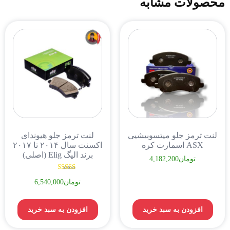
محصولات مشابه
لنت ترمز جلو میتسوبیشیی
لنت ترمز جلو هیوندای
ASX اسمارت کره
اکسنت سال ۲۰۱۴ تا ۲۰۱۷
برند الیگ Elig (اصلی)
تومان
4,182,200
نمره
تومان
6,540,000
5.00
از 5
افزودن به سبد خرید
افزودن به سبد خرید