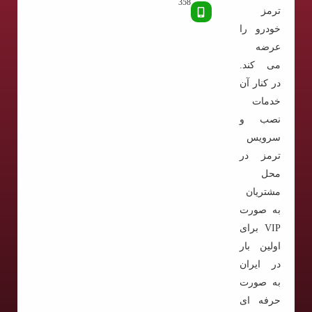
358
ترمز
خودرو را
عرضه
می کند.
در کنار آن
خدمات
نصب و
سرویس
ترمز در
محل
مشتریان
به صورت
VIP برای
اولین بار
در ایران
به صورت
حرفه ای