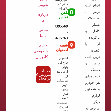
تقویتی
منفی 2-
انواع لنت
پلاک 46
ترمز ،
تلفن
درباره
تماس
محصولات
ما
بسیار
09120395569
تماس
کامل و
-
با ما
برگزیده
02136615763
از با
حریم
شعبه
اصفهان
کیفیت
خصوصی
کاربران
ترین لنت
اصفهان
فرح آباد
ترمز و
بلوار
دیسک
خدمات
ارتش بعد
سرویس
ترمز برای
از
در محل
نمایندگی
هر خودرو
کویر
و همچنین
موتور
نبش
لوازم
کوچه
دیگر
جمشیدی
24 پلاک
مربوط به