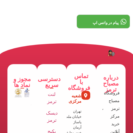
پیام در واتس اپ
تماس
درباره
دسترسی
مجوز و
با
مصباح
سریع
نماد ها
فروشگاه
ترمز
فروشگاه
لنت
شعبه
مصباح
مرکزی
ترمز
ترمز ،
تهران
دیسک
مرکز
خیابان ملت
ترمز
پاساژ
خرید
آرمان
پکیج
آنلاین
خودروطبقه