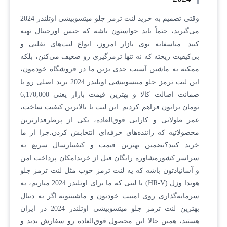
وقتی تصمیم به خرید لنت ترمز جلو میتسوبیشی اوتلندر 2024
می‌گیرید، حتماً باید حواستون باشه که جنس اورجینال تهیه
کنید. متاسفانه توی بازار امروز، انواع لنت‌های تقلبی و
بی‌کیفیت ریخته که نه تنها ترمزگیری رو ضعیف می‌کنن، بلکه
ممکنه به ماشین آسیب جدی بزنن.ما در فروشگاه خودمون،
این لنت ترمز جلو میتسوبیشی اوتلندر 2024 برند اصلی رو با
ضمانت اصالت کالا و بهترین قیمت بازار یعنی 6,170,000
تومان براتون فراهم کردیم. این لنت با بالاترین کیفیت ساخت،
عمر طولانی و کارایی فوق‌العاده، یکی از پرطرفدارترین
محصولاتیه که راننده‌های حرفه‌ای انتخابش کردن.چرا از ما
خرید کنید؟تضمین بهترین قیمت و کیفیتارسال سریع به
سراسر کشورمشاوره رایگان قبل از خریدامکان پرداخت امن
و آسانیادتون باشه که یه لنت ترمز خوب مثل لنت ترمز جلو
هوندا وزل (HR-V) یا لنتی که ما برای اوتلندر 2024 میاریم، یه
سرمایه‌گذاری روی امنیت خودتون و ماشینتونه.اگر به دنبال
بهترین لنت ترمز جلو میتسوبیشی اوتلندر 2024 در ایران
هستید، همین حالا این محصول فوق‌العاده رو سفارش بدید و