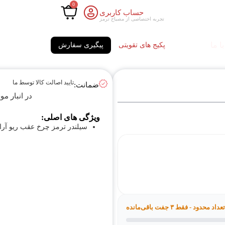
0
حساب کاربری
تجربه اختصاصی از مصباح ترمز
ا ما
پکیج های تقویتی
پیگیری سفارش
تایید اصالت کالا توسط ما
ضمانت:
در انبار م
ویژگی های اصلی:
سیلندر ترمز چرخ عقب ریو آرا
تعداد محدود - فقط ۳ جفت باقی‌مانده