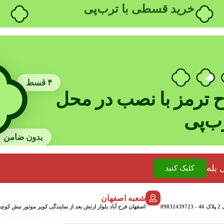
خرید قسطی با ترب‌پی
۴ قسط
 ترمز با نصب در محل
رب‌پی
بدون ضامن
 بله
کلیک کنید
شعبه اصفهان
0
اصفهان فرح آباد بلوار ارتش بعد از نمایندگی کویر موتور نبش کوچه جمشیدی 24 پلاک 358