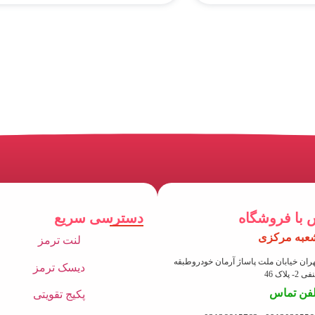
 با فروشگاه
دسترسی سریع
عبه مرکزی
لنت ترمز
ران خیابان ملت پاساژ آرمان خودروطبقه
دیسک ترمز
 2- پلاک 46
لفن تماس
پکیج تقویتی