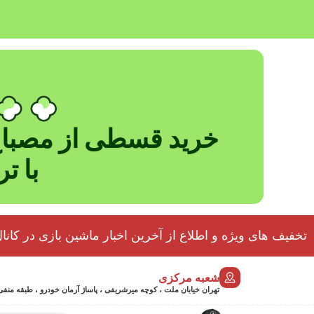
خرید قسطی از مصباح
با ت
تخفیف های ویژه و اطلاع از آخرین اخبار ماشین بازی در کانال
شعبه مرکزی
تهران خیابان ملت ، کوچه میرشریفی ، پاساژ آرمان خودرو ، طبقه منفی 2 پلاک 46 - 9032439723