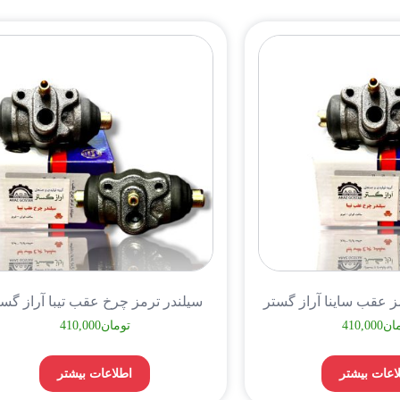
ز عقب ساینا آراز گستر
سیلندر ترمز چرخ عقب تیبا آراز گست
ان
410,000
تومان
410,000
اعات بیشتر
اطلاعات بیشتر