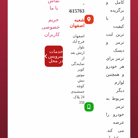
تماس
کامل و
-
با ما
برگزیده
02136615763
از با
حریم
شعبه
اصفهان
کیفیت
خصوصی
کاربران
ترین لنت
اصفهان
فرح آباد
ترمز و
بلوار
دیسک
خدمات
ارتش بعد
سرویس
ترمز برای
از
در محل
نمایندگی
هر خودرو
کویر
و همچنین
موتور
نبش
لوازم
کوچه
دیگر
جمشیدی
24 پلاک
مربوط به
358
ترمز
خودرو را
عرضه
می کند.