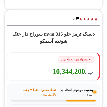
0
دیسک ترمز جلو mvm 315 سوراخ دار خنک
شونده آسمکو
10,344,200
تومان
وضعیت موجودی لحظه‌ای
تعداد محدود - فقط ۳ جفت
انبار:
باقی‌مانده