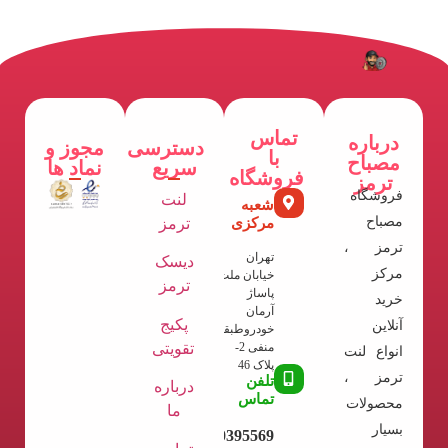
تماس
درباره
دسترسی
مجوز و
با
مصباح
سریع
نماد ها
فروشگاه
ترمز
فروشگاه
لنت
شعبه
مصباح
مرکزی
ترمز
ترمز ،
تهران
دیسک
مرکز
خیابان ملت
ترمز
پاساژ
خرید
آرمان
پکیج
آنلاین
خودروطبقه
تقویتی
منفی 2-
انواع لنت
پلاک 46
ترمز ،
تلفن
درباره
تماس
محصولات
ما
بسیار
09120395569