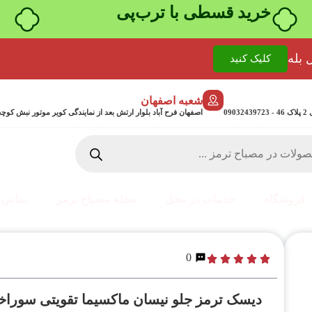
۴ قسط، بدون کارمزد
 بله
کلیک کنید
شعبه اصفهان
0
اصفهان فرح آباد بلوار ارتش بعد از نمایندگی کویر موتور نبش کوچه جمشیدی 24 پلاک 358
فروشگاه
خدمات در محل
مجله مصباح ترمز
تماس ب
0
دیسک ترمز جلو نیسان ماکسیما تقویتی سوراخد