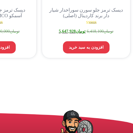
دیسک ترمز جلو سورن سوراخدار شیار
دیسک ترمز جل
دار برند کاردینال (اصلی)
آسمکو ASMCO پژو 206 تیپ 5
نمره
تومان
6,418,100
تومان
5,647,928
تومان
00,000
5.00
از 5
افزودن به سبد خرید
افزودن