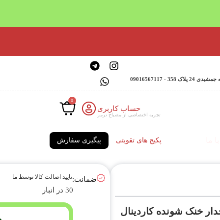
 - 09016567117
0
حساب کاربری
تجربه اختصاصی از مصباح ترمز
ا ما
پکیج های تقویتی
پیگیری سفارش
تایید اصالت کالا توسط ما
ضمانت:
30 در انبار
ار خنک شونده کاردینال