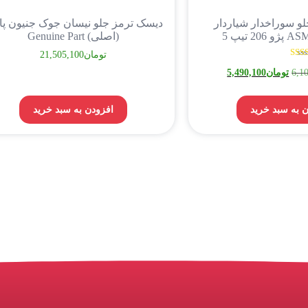
و سوراخدار شیاردار
دیسک ترمز جلو نیسان جوک جنیون پ
(اصلی) Genuine Part
تومان
21,505,100
نمره
6,1
تومان
5,490,100
4.00
از 5
 به سبد خرید
افزودن به سبد خرید