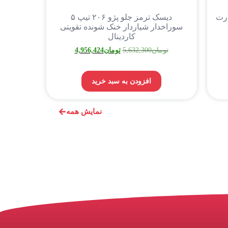
ارت
دیسک ترمز جلو پژو ۲۰۶ تیپ ۵
سوراخدار شیاردار خنک شونده تقویتی
کاردینال
تومان
5,632,300
تومان
4,956,424
افزودن به سبد خرید
نمایش همه