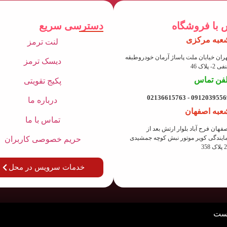
 با فروشگاه
دسترسی سریع
عبه مرکزی
لنت ترمز
ران خیابان ملت پاساژ آرمان خودروطبقه
دیسک ترمز
 2- پلاک 46
لفن تماس
پکیج تقویتی
09120395569 - 021366157
درباره ما
عبه اصفهان
تماس با ما
فهان فرح آباد بلوار ارتش بعد از
ایندگی کویر موتور نبش کوچه جمشیدی
حریم خصوصی کاربران
ک 358
خدمات سرویس در محل
است