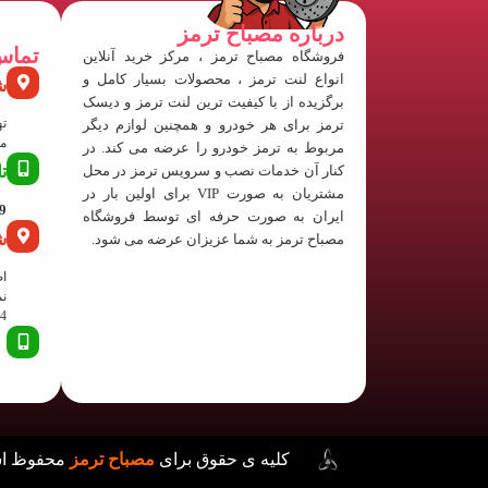
درباره مصباح ترمز
تماس
فروشگاه مصباح ترمز ، مرکز خرید آنلاین
انواع لنت ترمز ، محصولات بسیار کامل و
ش
برگزیده از با کیفیت ترین لنت ترمز و دیسک
ته
ترمز برای هر خودرو و همچنین لوازم دیگر
منفی
مربوط به ترمز خودرو را عرضه می کند. در
کنار آن خدمات نصب و سرویس ترمز در محل
ت
مشتریان به صورت VIP برای اولین بار در
63
ایران به صورت حرفه ای توسط فروشگاه
ش
مصباح ترمز به شما عزیزان عرضه می شود.
اص
نم
24 پلا
کلیه ی حقوق برای
مصباح ترمز
محفوظ 