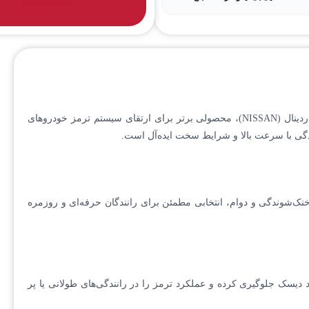
دوام بالا و کاهش هزینه‌های نگ
توجه : قیمت ذکر شده برای تمامی دیسک های ترمز به صورت جفتی می باشد دیسک ترمز جلو نیسان ماکسیما تقویتی سوراخدار خنک شونده کاردینال (NISSAN)، محصولی برتر برای ارتقای سیستم ترمز خودروهای
دگی با سرعت بالا و شرایط سخت ایده‌آل است.
خنک‌شوندگی و دوام، انتخابی مطمئن برای رانندگان حرفه‌ای و روزمره
دیسک جلوگیری کرده و عملکرد ترمز را در رانندگی‌های طولانی یا پر