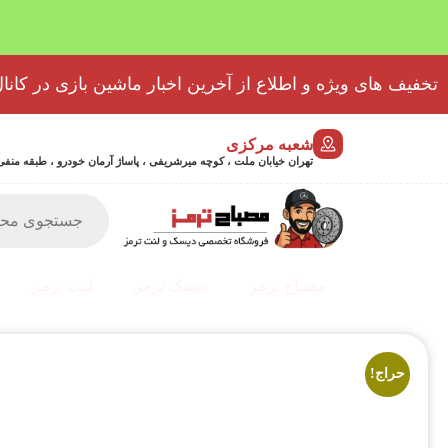
تخفیف های ویژه و اطلاع از آخرین اخبار ماشین بازی در کانال
شعبه مرکزی
تهران خیابان ملت ، کوچه میرشریفی ، پاساژ آرمان خودرو ، طبقه منفی 2 پلاک 46 - 9032439723
مصباح ترمز
دیسک ترمز
لنت ترمز
حراج!