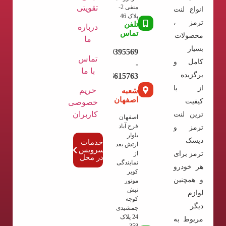
تقویتی
منفی 2-
انواع لنت
پلاک 46
ترمز ،
تلفن
درباره
تماس
محصولات
ما
بسیار
09120395569
تماس
کامل و
-
با ما
برگزیده
02136615763
از با
حریم
شعبه
اصفهان
کیفیت
خصوصی
کاربران
ترین لنت
اصفهان
فرح آباد
ترمز و
بلوار
دیسک
خدمات
ارتش بعد
سرویس
ترمز برای
از
در محل
نمایندگی
هر خودرو
کویر
و همچنین
موتور
نبش
لوازم
کوچه
دیگر
جمشیدی
24 پلاک
مربوط به