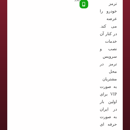
358
ترمز
خودرو را
عرضه
می کند.
در کنار آن
خدمات
نصب و
سرویس
ترمز در
محل
مشتریان
به صورت
VIP برای
اولین بار
در ایران
به صورت
حرفه ای