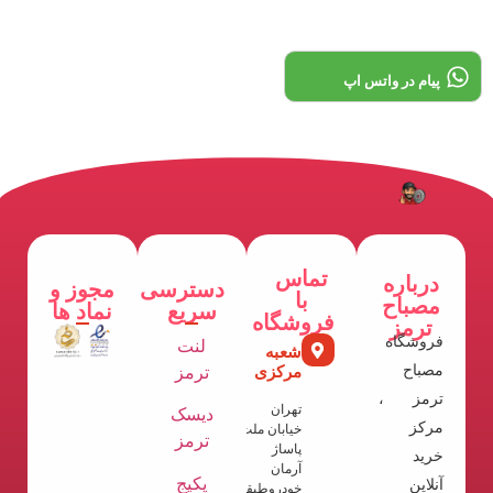
پیام در واتس اپ
تماس
درباره
دسترسی
مجوز و
با
مصباح
سریع
نماد ها
فروشگاه
ترمز
فروشگاه
لنت
شعبه
مصباح
مرکزی
ترمز
ترمز ،
تهران
دیسک
مرکز
خیابان ملت
ترمز
پاساژ
خرید
آرمان
پکیج
آنلاین
خودروطبقه