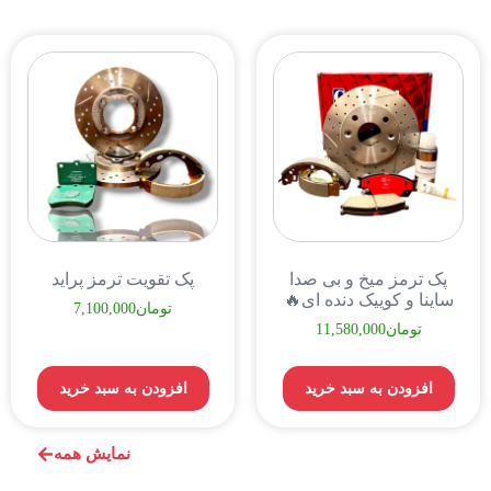
پک ترمز میخ و بی صدا
پک تقویت ترمز پراید
ساینا و کوییک دنده ای🔥
تومان
7,100,000
تومان
11,580,000
افزودن به سبد خرید
افزودن به سبد خرید
نمایش همه