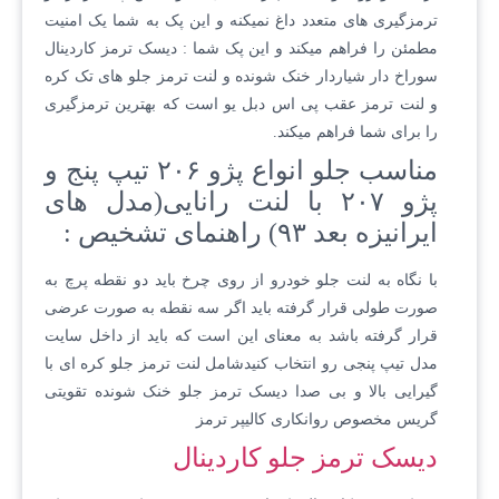
ترمزگیری های متعدد داغ نمیکنه و این پک به شما یک امنیت
مطمئن را فراهم میکند و این پک شما : دیسک ترمز کاردینال
سوراخ دار شیاردار خنک شونده و لنت ترمز جلو های تک کره
و لنت ترمز عقب پی اس دبل یو است که بهترین ترمزگیری
را برای شما فراهم میکند.
مناسب جلو انواع پژو ۲۰۶ تیپ پنج و
پژو ۲۰۷ با لنت رانایی(مدل های
ایرانیزه بعد ۹۳) راهنمای تشخیص :
با نگاه به لنت جلو خودرو از روی چرخ باید دو نقطه پرچ به
صورت طولی قرار گرفته باید اگر سه نقطه به صورت عرضی
قرار گرفته باشد به معنای این است که باید از داخل سایت
مدل تیپ پنجی رو انتخاب کنیدشامل لنت ترمز جلو کره ای با
گیرایی بالا و بی صدا دیسک ترمز جلو خنک شونده تقویتی
گریس مخصوص روانکاری کالیپر ترمز
دیسک ترمز جلو کاردینال