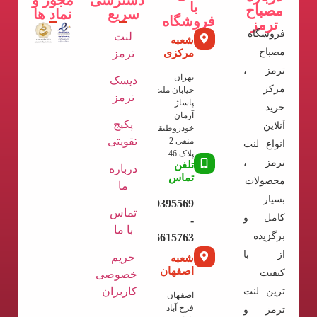
با
مصباح
سریع
نماد ها
فروشگاه
ترمز
فروشگاه
لنت
شعبه
مصباح
مرکزی
ترمز
ترمز ،
تهران
دیسک
مرکز
خیابان ملت
ترمز
پاساژ
خرید
آرمان
پکیج
آنلاین
خودروطبقه
تقویتی
منفی 2-
انواع لنت
پلاک 46
ترمز ،
تلفن
درباره
تماس
محصولات
ما
بسیار
09120395569
تماس
کامل و
-
با ما
برگزیده
02136615763
از با
حریم
شعبه
اصفهان
کیفیت
خصوصی
کاربران
ترین لنت
اصفهان
فرح آباد
ترمز و