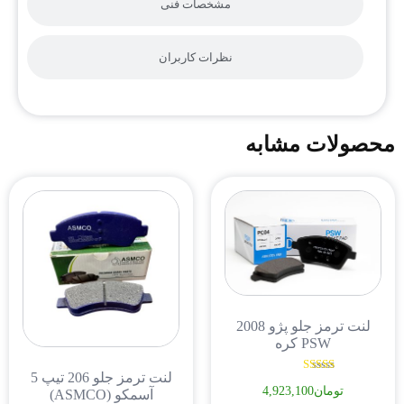
مشخصات فنی
نظرات کاربران
محصولات مشابه
لنت ترمز جلو پژو 2008
PSW کره
لنت ترمز جلو 206 تیپ 5
نمره
تومان
4,923,100
5.00
آسمکو (ASMCO)
از 5