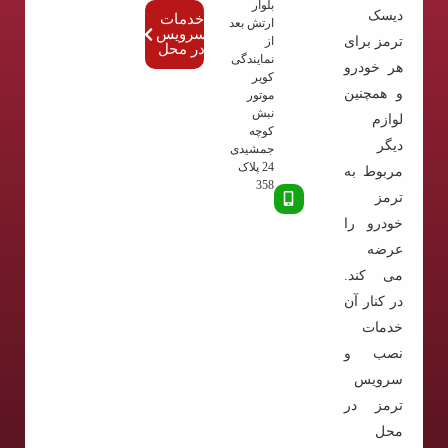
بلوار
دیسک
خدمات
ارتش بعد
سرویس
ترمز برای
از
در محل
نمایندگی
هر خودرو
کویر
و همچنین
موتور
نبش
لوازم
کوچه
دیگر
جمشیدی
24 پلاک
مربوط به
358
ترمز
خودرو را
عرضه
می کند.
در کنار آن
خدمات
نصب و
سرویس
ترمز در
محل