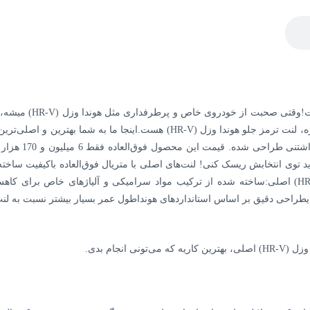
لنت ترمز جلو هوندا و
ژاپن هست، کیفی
HR-) یکی از اون قطعاتیه که نباید توی انتخابش ریسک کنی! لنت‌های اصلی با متریال فوق‌العا
بی‌نظیری ارائه میدن.ویژگی‌های مهم لنت ترمز جلو هوندا وزل (HR-V) اصلی:ساخته شده از ترکیب مواد س
یطراحی دقیق بر اساس استانداردهای هونداطول عمر بسیار بیشتر نسبت به لنت‌
نجام بدی.