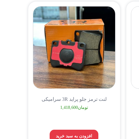
لنت ترمز جلو پراید 3R سرامیکی
تومان
1,418,600
افزودن به سبد خرید