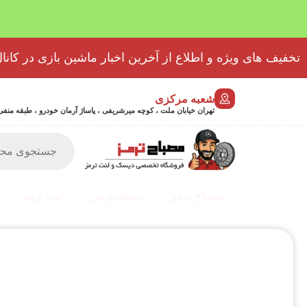
تخفیف های ویژه و اطلاع از آخرین اخبار ماشین بازی در کانال
شعبه مرکزی
تهران خیابان ملت ، کوچه میرشریفی ، پاساژ آرمان خودرو ، طبقه منفی 2 پلاک 46 - 9032439723
مصباح ترمز
دیسک ترمز
لنت ترمز