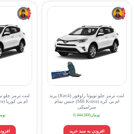
لنت ترمز جلو تویوتا راوفور (Rav4) برند
ام بی کره (MB Korea) جنس تمام
سرامیکی
تومان
6,444,000
توم
افزودن به سبد خرید
افزودن