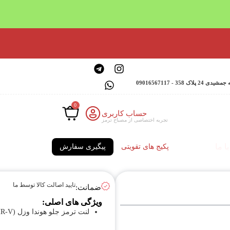
 - 09016567117
0
حساب کاربری
تجربه اختصاصی از مصباح ترمز
ا ما
پکیج های تقویتی
پیگیری سفارش
تایید اصالت کالا توسط ما
ضمانت:
ویژگی های اصلی:
لنت ترمز جلو هوندا وزل (HR-V)