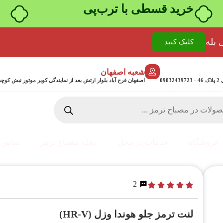
خرید قسطی با ترب‌پی
 بله
کلیک کنید
شعبه اصفهان
0
اصفهان فرح آباد بلوار ارتش بعد از نمایندگی کویر موتور نبش کوچه جمشیدی 24 پلاک 358
فروشگاه
خدمات در محل
مجله مصباح ترمز
تماس ب
2
لنت ترمز جلو هوندا وزل (HR-V)