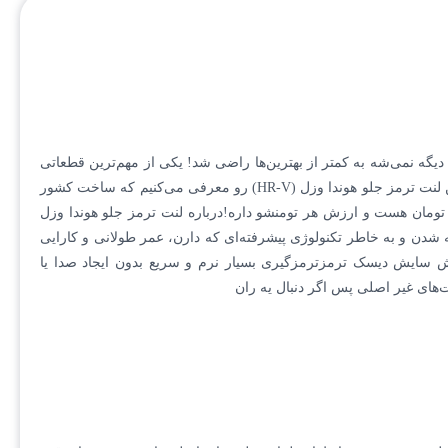
زل (HR-V) | بهترین انتخاب برای امنیت و کیفیت!وقتی صحبت از خودروی خاص و پرطرفداری مثل هوندا وزل (HR-V) میشه، دیگه نمی‌شه به کمتر از بهترین‌ها راضی شد! یکی از مهم‌ترین قطعاتی
که هم ایمنی شما رو تضمین می‌کنه و هم کیفیت سواری رو بالا می‌بره، لنت ترمز جلو هوندا وزل (HR-V) هست.اینجا ما به شما بهترین و اصلی‌ترین لنت ترمز جلو هوندا وزل (HR-V) رو معرفی می‌کنیم که ساخت کشور
ت بی‌نظیری داره و مخصوص این خودروی دوست‌داشتنی طراحی شده. قیمت این محصول فوق‌العاده فقط 6 میلیون و 170 هزار تومان هست و ارزش هر تومنشو داره!درباره لنت ترمز جلو هوندا وزل
ده باکیفیت ساخته شدن و به خاطر تکنولوژی پیشرفته‌ای که دارن، عمر طولانی و کارایی
رامیکی و آلیاژهای خاص برای کاهش سایش دیسک ترمزترمزگیری بسیار نرم و سریع بدون ایجاد صدا یا
های غیر اصلی پس اگر دنبال یه ران