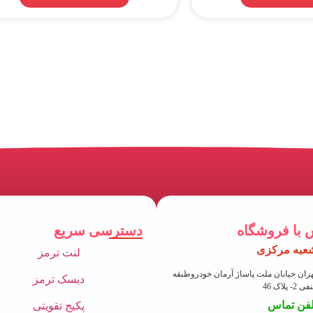
 با فروشگاه
دسترسی سریع
عبه مرکزی
لنت ترمز
ران خیابان ملت پاساژ آرمان خودروطبقه
دیسک ترمز
 2- پلاک 46
لفن تماس
پکیج تقویتی