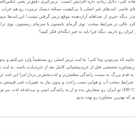
را باید حتماً از بهترین لنت ترمز جلو هوندا وزل (HR-V) استفاده کنی، دلایل زیادی داره:افزایش امنیت: 
دیگه خبری از صداهای آزاردهنده موقع ترمز گرفتن نیست! این لنت‌ها بدون س
کرد عالی در شرایط سخت: توی گرمای تابستون یا سرمای زمستون، توی ترافی
و هوندا وزل (HR-V) هستی، اینجا بهترین جاییه که می‌تونی پیدا کنی! ما لنت ترمز اصلی رو مستقیماً
رمشاوره تخصصی قبل از خریدپشتیبانی کامل بعد از خریدیادت باشه، یه لنت
ملکرد بی‌نقص حتی در شرایط سخت آب و هوایی.نصب راحت و بدون نیاز به تغییرات فنی.قی
یم که بهترین مشاوره رو بهت بدیم.