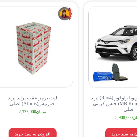
لنت ترمز جلو تویوتا راوفور (Rav4) برند
لنت ترمز عقب پراید برند
ام بی کوریا (MB Korea) جنس کربنی
آفورتیس(Afortis) اصلی
اصلی
تومان
2,335,900
ان
5,900,000
 به سبد خرید
افزودن به سبد خرید