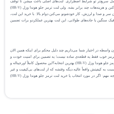
ترمزگیری دقیق‌تر یعنی عکس‌العمل سریع‌تر تو شرایط اضطراری. لنت‌های اصلی باعث میشن تا توقف
ماشین با کمترین مسافت و بیشترین کنترل انجام بشه.کاهش هزینه‌های جانبی: لنت‌های غیر اصلی یا بی‌کیفیت ممکنه دیسک ترمزت رو هم خراب کنن و هزینه‌هات چند برابر بشه. ولی لنت ترمز جلو هوندا وزل (HR-V)
ر و صدا و لرزش، کار خودشونو می‌کنن.دوام بالا: با خرید این لنت،
ک سنگین یا جاده‌های طولانی، این لنت بهترین عملکردو برات تضمین
 وارد می‌کنیم و بدون واسطه در اختیار شما می‌ذاریم.چند دلیل محکم برای اینکه همین الان
 ترمز خوب فقط یه قطعه‌ی ساده نیست؛ یه تضمین برای امنیت خودت و
خانوادت روی جاده است. با لنت ترمز جلو هوندا وزل (HR-V) اصلی، یه قدم بزرگ به سمت رانندگی مطمئن‌تر و لذت‌بخش‌تر بردار!چرا این لنت ترمز جلو هوندا وزل (HR-V) بهترین انتخابه؟این محصول کاملاً اورجیناله و
متش نسبت به کیفیتش واقعاً عالیه.دیگه وقتشه که از لنت‌های بی‌کیفیت و غیر
اصلی خداحافظی کنی! همین الان بهترین لنت ترمز جلو هوندا وزل (HR-V) تو ایران رو سفارش بده و از یه رانندگی ایمن و بی‌دغدغه لذت ببر.توجه مهم: اگر در مورد انتخاب یا خرید لنت ترمز جلو هوندا وزل (HR-V)