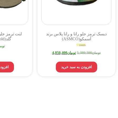
دیسک ترمز جلو رانا و رانا پلاس برند
لنت ترمز جلو 
آسمکو(ASMCO)
گلد(Gold) کره(اصلی)
توم
نمره
تومان
5,389,300
تومان
4,850,400
5.00
از 5
افزودن به سبد خرید
افزودن