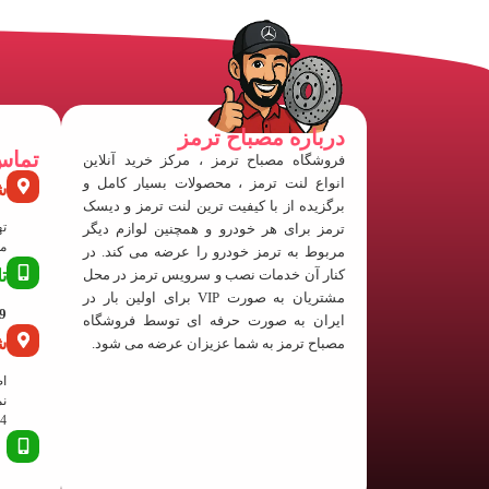
درباره مصباح ترمز
تماس
فروشگاه مصباح ترمز ، مرکز خرید آنلاین
انواع لنت ترمز ، محصولات بسیار کامل و
ش
برگزیده از با کیفیت ترین لنت ترمز و دیسک
ته
ترمز برای هر خودرو و همچنین لوازم دیگر
منفی
مربوط به ترمز خودرو را عرضه می کند. در
کنار آن خدمات نصب و سرویس ترمز در محل
ت
مشتریان به صورت VIP برای اولین بار در
63
ایران به صورت حرفه ای توسط فروشگاه
ش
مصباح ترمز به شما عزیزان عرضه می شود.
اص
نم
24 پلا