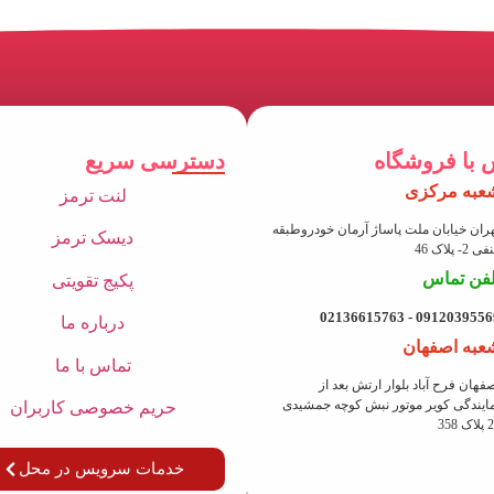
 با فروشگاه
دسترسی سریع
عبه مرکزی
لنت ترمز
ران خیابان ملت پاساژ آرمان خودروطبقه
دیسک ترمز
 2- پلاک 46
لفن تماس
پکیج تقویتی
09120395569 - 021366157
درباره ما
عبه اصفهان
تماس با ما
فهان فرح آباد بلوار ارتش بعد از
ایندگی کویر موتور نبش کوچه جمشیدی
حریم خصوصی کاربران
ک 358
خدمات سرویس در محل