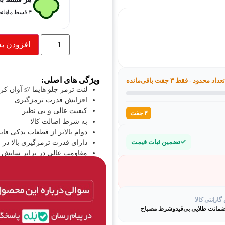
۴ قسط ماهانه. بدون سود، چک و ضامن.
افزودن به
ویژگی های اصلی:
تعداد محدود - فقط ۳ جفت باقی‌مانده
لنت ترمز جلو هایما s7 آوان کره
افزایش قدرت ترمزگیری
کیفیت عالی و بی نظیر
۳ جفت
به شرط اصالت کالا
دوام بالاتر از قطعات یدکی فا
تضمین ثبات قیمت
دارای قدرت ترمزگیری بالا در
مقاومت عالی در برابر سایش و 
بدون صدا
فاقد ازبست و مواد
بدون لرزش و صدا
دارای کیفیت خوب نسبت به سای
ارانتی کالا
عمر مفید طولانی
ترمزگیری مطمئن