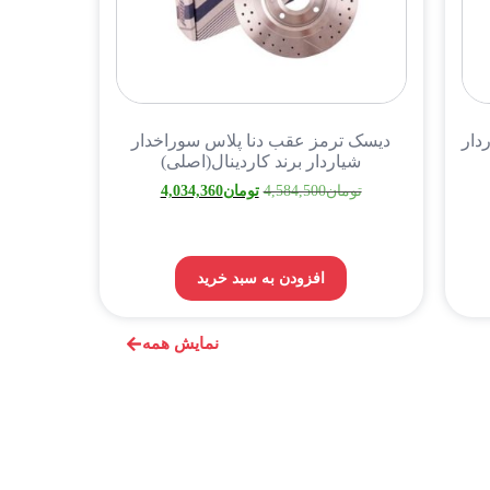
شیاردار
دیسک ترمز عقب دنا پلاس سوراخدار
شیاردار برند کاردینال(اصلی)
تومان
4,584,500
تومان
4,034,360
افزودن به سبد خرید
نمایش همه