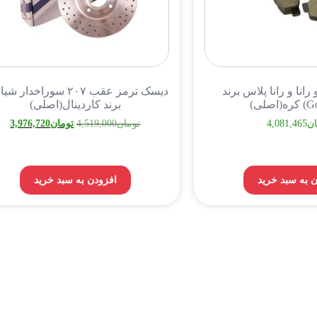
رانا و رانا پلاس برند
دیسک ترمز عقب ۲۰۷ سوراخدار 
برند کاردینال(اصلی)
ان
4,081,465
تومان
4,519,000
تومان
3,976,720
 به سبد خرید
افزودن به سبد خرید