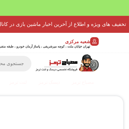
تخفیف های ویژه و اطلاع از آخرین اخبار ماشین بازی در کانال
شعبه مرکزی
تهران خیابان ملت ، کوچه میرشریفی ، پاساژ آرمان خودرو ، طبقه منفی 2 پلاک 46 - 9032439723
مصباح ترمز
دیسک ترمز
لنت ترمز