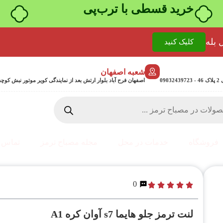
۴ قسط، بدون کارمزد
 بله
کلیک کنید
شعبه اصفهان
0
اصفهان فرح آباد بلوار ارتش بعد از نمایندگی کویر موتور نبش کوچه جمشیدی 24 پلاک 358
فروشگاه
خدمات در محل
مجله مصباح ترمز
تماس ب
0
لنت ترمز جلو هایما s7 آوان کره A1