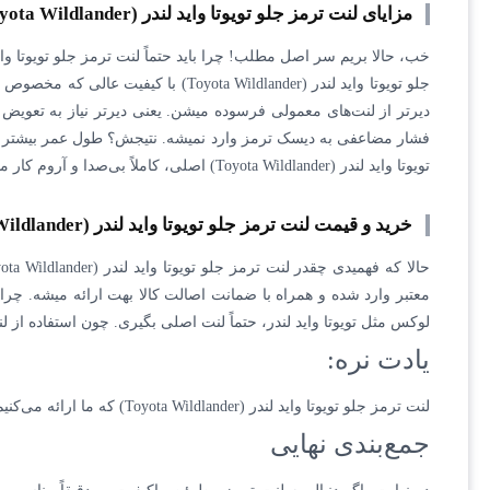
مزایای لنت ترمز جلو تویوتا واید لندر (Toyota Wildlander)
تویوتا واید لندر (Toyota Wildlander) اصلی، کاملاً بی‌صدا و آروم کار میکنه. ۵. بهترین عملکرد در شرایط سختفرقی نداره توی تابستون داغ باشه یا زمستون برفی، این لنت ترمز همیشه بهترین بازدهی رو بهت میده.
خرید و قیمت لنت ترمز جلو تویوتا واید لندر (Toyota Wildlander)
معتبر وارد شده و همراه با ضمانت اصالت کالا بهت ارائه میشه. چر
لوکس مثل تویوتا واید لندر، حتماً لنت اصلی بگیری. چون استفاده از 
یادت نره:
لنت ترمز جلو تویوتا واید لندر (Toyota Wildlander) که ما ارائه می‌کنیم، بهترین لنت ترمز اصلی موجود در ایران هست!
جمع‌بندی نهایی