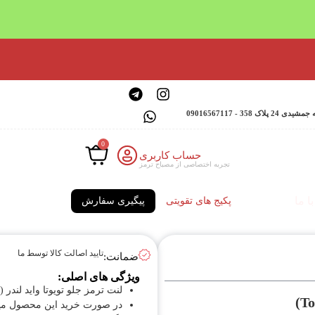
 - 09016567117
0
حساب کاربری
تجربه اختصاصی از مصباح ترمز
ا ما
پکیج های تقویتی
پیگیری سفارش
تایید اصالت کالا توسط ما
ضمانت:
ویژگی های اصلی:
لنت ترمز جلو تویوتا واید لندر (Toyota Wildlander)