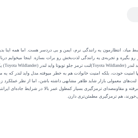
رف از خودرویی مثل تویوتا واید لندر (Toyota Wildlander) وسط میاد، انتظارمون یه رانندگی نرم، ایمن و بی‌
لوی کلی دردسر رو بگیره و تجربه‌ی یه رانندگی لذت‌بخش رو برات بسازه. اینجا میخوای
بهترین ل
نها امنیت خودت، بلکه امنیت خانوادت هم به خطر میوفته.مدل واید لندر که یه
رفته و مقاومصدای ترمزگیری بسیار کمطول عمر بالا در شرایط جاده‌ای ایرانتر
خورند، هم ترمزگیری مطمئن‌تری دارن.