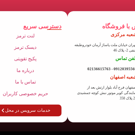
 با فروشگاه
دسترسی سریع
عبه مرکزی
لنت ترمز
ران خیابان ملت پاساژ آرمان خودروطبقه
دیسک ترمز
 2- پلاک 46
لفن تماس
پکیج تقویتی
09120395569 - 021366157
درباره ما
عبه اصفهان
تماس با ما
فهان فرح آباد بلوار ارتش بعد از
ایندگی کویر موتور نبش کوچه جمشیدی
حریم خصوصی کاربران
ک 358
خدمات سرویس در محل