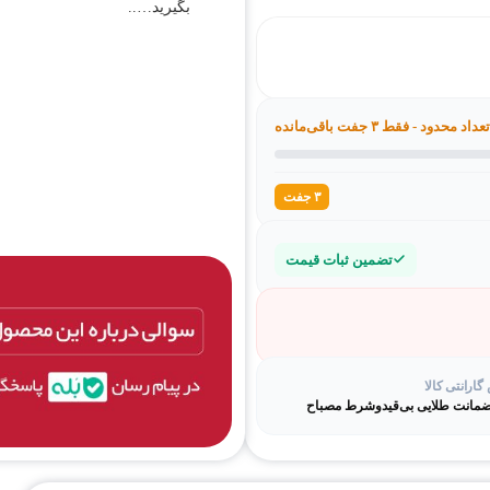
بگیرید…..
تعداد محدود - فقط ۳ جفت باقی‌مانده
۳ جفت
تضمین ثبات قیمت
ارانتی کالا