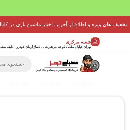
تخفیف های ویژه و اطلاع از آخرین اخبار ماشین بازی در کانال
شعبه مرکزی
تهران خیابان ملت ، کوچه میرشریفی ، پاساژ آرمان خودرو ، طبقه منفی 2 پلاک 46 - 9032439723
مصباح ترمز
دیسک ترمز
لنت ترمز