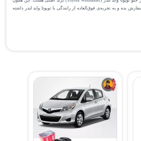
در نهایت، اگر دنبال یه لنت ترمز مطمئن، باکیفیت، و دقیقاً مناسب خودروی خاص و دوست‌داشتنیت هستی، شک نکن که بهترین انتخاب، لنت ترمز جلو تویوتا واید لندر (Toyota Wildlander) برند اصلی هست. این همون
بده و یه تجربه‌ی فوق‌العاده از رانندگی با تویوتا واید لندر داشته