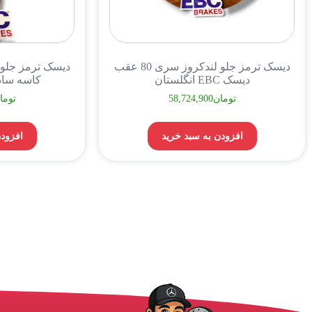
دیسک ترمز جلو لندکروز سری 80 عقب
دیسک EBC انگلستان
کاسه ساده EBC انگل
تومان
58,724,900
توما
افزودن به سبد خرید
افزودن