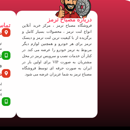
درباره مصباح ترمز
تماس
فروشگاه مصباح ترمز ، مرکز خرید آنلاین
انواع لنت ترمز ، محصولات بسیار کامل و
ش
برگزیده از با کیفیت ترین لنت ترمز و دیسک
ته
ترمز برای هر خودرو و همچنین لوازم دیگر
منفی
مربوط به ترمز خودرو را عرضه می کند. در
کنار آن خدمات نصب و سرویس ترمز در محل
ت
مشتریان به صورت VIP برای اولین بار در
63
ایران به صورت حرفه ای توسط فروشگاه
ش
مصباح ترمز به شما عزیزان عرضه می شود.
اص
نم
24 پلا