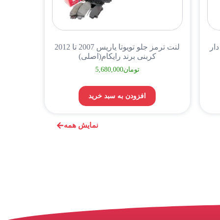
ار
لنت ترمز جلو تویوتا یاریس 2007 تا 2012
کربنی برند رایکام(اصلی)
تومان
5,680,000
افزودن به سبد خرید
نمایش همه