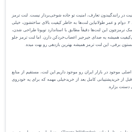
یم سر اصل مطلب! چرا باید حتماً لنت ترمز جلو تویوتا واید لندر (Toyota Wildlander) اصلی و اورجینال بخری؟ اینم چندتا دلیل توپ:۱. امنیت در رانندگیبدون تعارف، امنیت تو جاده شوخی‌بردار نیست. لنت ترمز
جلو تویوتا واید لندر (Toyota Wildlander) با کیفیت عالی که مخصوص این خودرو طراحی شده، باعث میشه ترمزگیری دقیق و مطمئنی داشته باشی. ۲. دوام و عمر طولانیاین لنت‌ها به خاطر کیفیت بالای ساختشون، خیلی
نیاز به تعویض داری و این یعنی کلی صرفه‌جویی تو هزینه‌های آینده. ۳. سازگاری کامل با دیسک ترمزچون این لنت‌ها دقیقاً مطابق با استاندارد تویوتا طراحی شدن،
 و ترمزگیری نرم و روان. ۴. کاهش صدای ترمزلنت‌های تقلبی یا بی‌کیفیت همیشه یه صدای جیرجیر اعصاب‌خردکن دارن. اما لنت ترمز جلو
ی فروشگاه خودمون بهترین نمونه‌ی اصلی موجود در بازار ایران رو موجود داریم.این لنت، مستقیم از منابع
بل از خریدپشتیبانی کامل بعد از خریدخیلی مهمه که برای یه خودروی
ی دستت بزاره.