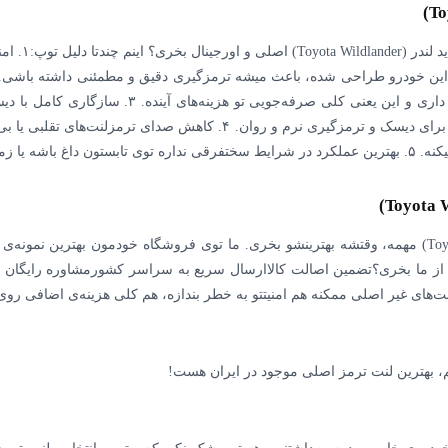
خب، حالا بر
دیرتر از لنت‌های معمولی فرسوده میشن. یعنی دیرتر 
فشار مضاعفی به دیسک ترمز وارد نمیشه. نتیجش؟ طول عمر بیشتر برای دیسک
حالا که فهمیدی چقدر لنت ترمز جلو تویوتا واید لندر (Toyota Wildlander) مهمه، وقتشه بهترینشو بخری. ما تو
ا از ما بخری؟تضمین اصالت کالاارسال سریع به سراسر کشورمشاوره رایگان ق
لنت‌های غیر اصلی ممکنه هم امنیتتو به خطر بندازه، هم کلی هزینه‌ی اضافی رو