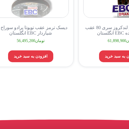
دیسک ترمز جلو لندکروز سری 80 عقب
دیسک ترمز عقب تویوتا پرادو سوراخ د
ستان
شیاردار EBC انگلستان
ن
61,898,900
تومان
56,495,200
 به سبد خرید
افزودن به سبد خرید