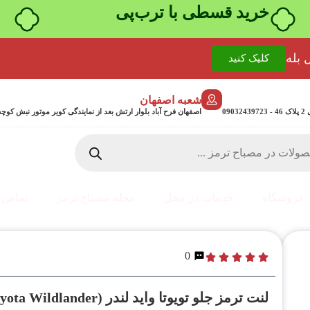
۴ قسط، بدون کارمزد
 بله
کلیک کنید
شعبه اصفهان
0
اصفهان فرح آباد بلوار ارتش بعد از نمایندگی کویر موتور نبش کوچه جمشیدی 24 پلاک 358
فروشگاه
خدمات در محل
مجله مصباح ترمز
تماس ب
0
لنت ترمز جلو تویوتا واید لندر (Toyota Wildlander)