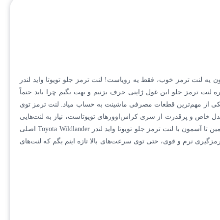
 دردسر هست. اما همه اینا بدون یه لنت ترمز خوب، فقط یه رویاست! لنت ترمز جلو تویوتا واید لندر
م درباره لنت ترمز جلو این غول ژاپنی حرف بزنیم و بهت بگیم چرا باید حتماً
نت، یعنی برند اصلی رو بخری.درباره لنت ترمز جلو تویوتا واید لندر (Toyota Wildlander)لنت ترمز جلو تویوتا واید لندر (Toyota Wildlander) یکی از مهم‌ترین قطعات مصرفی ماشینت به حساب میاد. لنت ترمز توی
 مدل خاص و پرقدرت از سری کراس‌اوورهای تویوتاست، نیاز به لنت‌هایی
داره که مخصوص وزن و قدرت موتور این خودرو طراحی شده باشه. لنت‌های معمولی بازار شاید ظاهر مشابهی داشته باشن، اما از نظر عملکرد زمین تا آسمون با لنت ترمز جلو تویوتا واید لندر Toyota Wildlander اصلی
مزگیری نرم و قوی، حتی توی سرعت‌های بالا تازه اینم بگم که لنت‌های