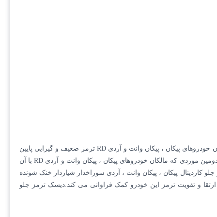
در حالت معمولی و عادی و نمونه های شرکتی کیفیت پایینی دارند و ترمزگیری خودرو پیکان شما را ضعیف می کنند.یکی از معضلات همیشگی مالکان خودروهای پیکان ، پیکان وانت و آردی RD ترمز ضعیف و گیرایی پایین
ترمز این خودرو به نسبت خودروهای به روز تر بازار است که باعث می شود عاشقان این خودرو و مالکان این خودرو دچار مشکل ترمزگیری باشند.دومین موردی که مالکان خودروهای پیکان ، پیکان وانت و آردی RD با آن
لو کاردینال پیکان ، پیکان وانت ، آردی سوراخدار شیاردار خنک شونده
تقا و تقویت ترمز این خودرو کمک فراوانی می کند.دیسک ترمز جلو