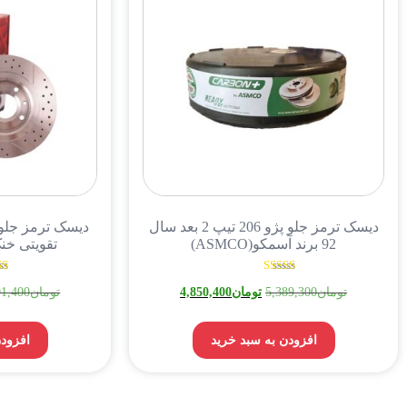
دیسک ترمز جلو پژو 206 تیپ 2 بعد سال
دیسک ترمز جلو 
92 برند آسمکو(ASMCO)
تقویتی خن
نمره
تومان
5,389,300
تومان
4,850,400
تومان
01,400
4.00
از 5
افزودن به سبد خرید
افزودن