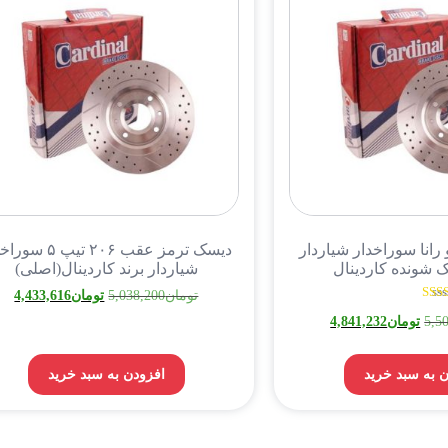
رانا سوراخدار شیاردار
دیسک ترمز عقب ۲۰۶ تیپ ۵
ک شونده کاردینال
شیاردار برند کاردینال(اصلی)
تومان
5,038,200
تومان
4,433,616
نمره
5,5
تومان
4,841,232
5.00
از 5
 به سبد خرید
افزودن به سبد خرید