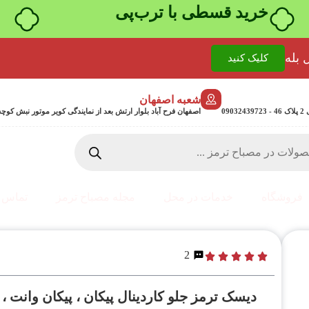
خرید قسطی با ترب‌پی
 بله
کلیک کنید
شعبه اصفهان
0
اصفهان فرح آباد بلوار ارتش بعد از نمایندگی کویر موتور نبش کوچه جمشیدی 24 پلاک 358
فروشگاه
خدمات در محل
مجله مصباح ترمز
تماس ب
2
دیسک ترمز جلو کاردینال پیکان ، پیکان وانت ،