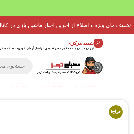
تخفیف های ویژه و اطلاع از آخرین اخبار ماشین بازی در کانال
شعبه مرکزی
تهران خیابان ملت ، کوچه میرشریفی ، پاساژ آرمان خودرو ، طبقه منفی 2 پلاک 46 - 9032439723
مصباح ترمز
دیسک ترمز
لنت ترمز
حراج!