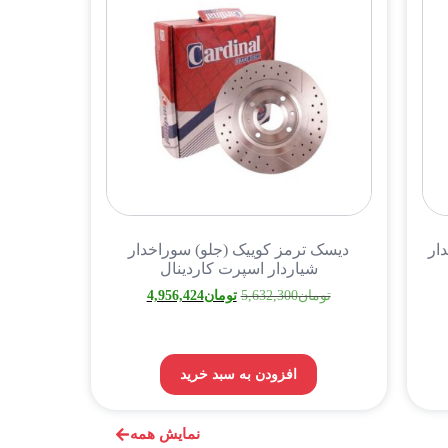
 سوراخدار
دیسک ترمز کوییک (جلو) سوراخدار
شیاردار اسپرت کاردینال
تومان
5,632,300
تومان
4,956,424
افزودن به سبد خرید
نمایش همه