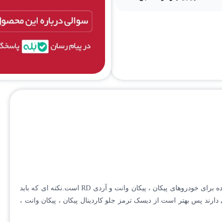
عملکرد بهتر و طول عمر بالاتر
معمولی
ساخت کشور: ایران(تحت لیسان
برند: کاردینال
دیسک ترمز جلو کاردینال پیکان ، پیکان وانت ، آردی سوراخدار شیاردار خنک شونده یکی از مقاوم ترین و با کیفیت ترین دیسک ترمزهای ساخته شده برای خودروهای پیکان ، پیکان وانت و آردی RD است.نکته ای که باید
ارند پس بهتر است از دیسک ترمز جلو کاردینال پیکان ، پیکان وانت ،