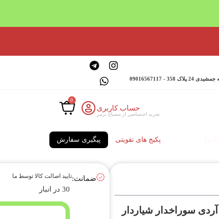
 - 09016567117
0
حساب کاربری
تجربه اختصاصی از مصباح ترمز
ا ما
پکیج های تقویتی
پیگیری سفارش
تایید اصالت کالا توسط ما
ضمانت:
30 در انبار
 آردی سوراخدار شیاردار