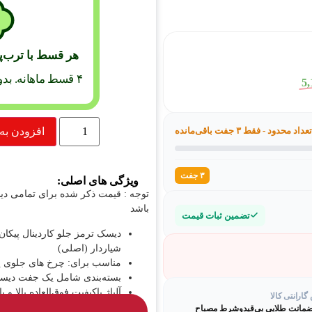
هر قسط با ترب‌
۴ قسط ماهانه. بدون سود، چک و ضامن.
5,
تعداد محدود - فقط ۳ جفت باقی‌مانده
افزودن به
۳ جفت
ویژگی های اصلی:
توجه : قیمت ذکر شده برای تمامی 
باشد
تضمین ثبات قیمت
دیسک ترمز جلو کاردینال پیکان
شیاردار (اصلی)
مناسب برای: چرخ های جلوی پیک
بسته‌بندی شامل یک جفت دیسک
آلیاژ باکیفیت فوق‌العاده بالا و ب
ارانتی کالا
مقاوم بسیار بالا در برابر حرا