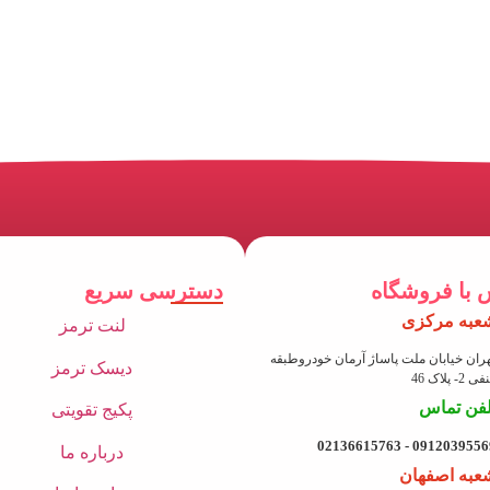
 با فروشگاه
دسترسی سریع
عبه مرکزی
لنت ترمز
ران خیابان ملت پاساژ آرمان خودروطبقه
دیسک ترمز
 2- پلاک 46
لفن تماس
پکیج تقویتی
09120395569 - 021366157
درباره ما
عبه اصفهان