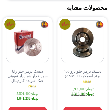
محصولات مشابه
حراج!
حراج!
دیسک ترمز جلو پژو 405
دیسک ترمز جلو رانا
برند آسمکو (ASMCO)
سوراخدار شیاردار تقویتی
خنک شونده کاردینال
نمره
تومان
5,900,000
5.00
نمره
از 5
تومان
5,501,400
تومان
5,310,100
5.00
از 5
تومان
4,841,232