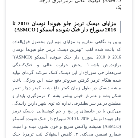
ASMCO) کیفیت عالی ترمزگیری درجه
یک
مزایای دیسک ترمز جلو هیوندا توسان 2010 تا
2016 سوراخ دار خنک شونده آسمکو ( ASMCO)
بیاین یه نگاهی بندازیم به مزایای مهم این محصول فوق‌العاده
که باعث شده لقب “بهترین دیسک ترمز جلو هیوندا توسان
2016 تا 2010 سوراخ دار خنک شونده آسمکو (ASMCO)”
برازنده‌ش باشه:۱. پخش حرارت عالی و خنک‌کنندگی
سریعطراحی سوراخ‌دار این دیسک کمک می‌کنه گرمای تولید
شده هنگام ترمز گرفتن سریع‌تر دفع بشه. این ویژگی باعث
میشه دیسک در طول زمان کمتر داغ بشه، کمتر دچار تغییر
شکل بشه و عمرش خیلی بیشتر بشه. ۲. ترمزگیری پایدار و
مطمئن در هر شرایطیفرقی نداره که توی شهر دارین رانندگی
می‌کنین یا در جاده‌های پر پیچ و خم کوهستانی؛ دیسک ترمز
جلو هیوندا توسان 2016 تا 2010 سوراخ دار خنک شونده آسمکو
(ASMCO) همیشه واکنش سریع و قوی نشون میده و امنیت
شمارو تضمین می‌کنه. ۳. کاهش استهلاک لنت ترمزبا خنک