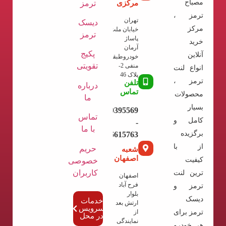
مصباح
مرکزی
ترمز
ترمز ،
تهران
دیسک
مرکز
خیابان ملت
ترمز
پاساژ
خرید
آرمان
پکیج
آنلاین
خودروطبقه
تقویتی
منفی 2-
انواع لنت
پلاک 46
ترمز ،
تلفن
درباره
تماس
محصولات
ما
بسیار
09120395569
تماس
کامل و
-
با ما
برگزیده
02136615763
از با
حریم
شعبه
اصفهان
کیفیت
خصوصی
کاربران
ترین لنت
اصفهان
فرح آباد
ترمز و
بلوار
دیسک
خدمات
ارتش بعد
سرویس
ترمز برای
از
در محل
نمایندگی
هر خودرو