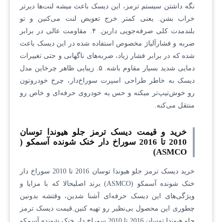
نگه داشتن سیستم ترمز، این دیسک باعث میشه لنت‌ها دیرتر
خراب بشن. یعنی کمتر خرج تعویض لنت می‌کنین و تو
بلندمدت کلی صرفه‌جویی دارین. ۴. مقاومت عالی در برابر
ضربه و فشارآلیاژ مخصوص استفاده شده در این دیسک باعث
شده که در برابر فشار زیاد، ضربه‌های ناگهانی و حتی تغییرات
دمایی شدید بسیار مقاوم باشه. ۵. زیبایی ظاهر چرخاین مدل
دیسک به خاطر طراحی اسپرت سوراخ‌دار، چرخ خودروتون
رو خوش‌تیپ‌تر میکنه و حس یه خودروی حرفه‌ای و خاص رو
منتقل می‌کنه.
خرید و قیمت دیسک ترمز جلو هیوندا توسان
2010 تا 2016 سوراخ دار خنک شونده آسمکو (
ASMCO)
خرید دیسک ترمز جلو هیوندا توسان 2016 تا 2010 سوراخ دار
خنک شونده آسمکو (ASMCO) برند اصلیحالا که با مزایا و
ویژگی‌های این دیسک حرفه‌ای آشنا شدین، وقتشه بدونین
چطوری این محصول بی‌نظیر رو تهیه کنین.قیمت دیسک ترمز
جلو هیوندا توسان 2016 تا 2010 سوراخ دار خنک شونده آسمکو