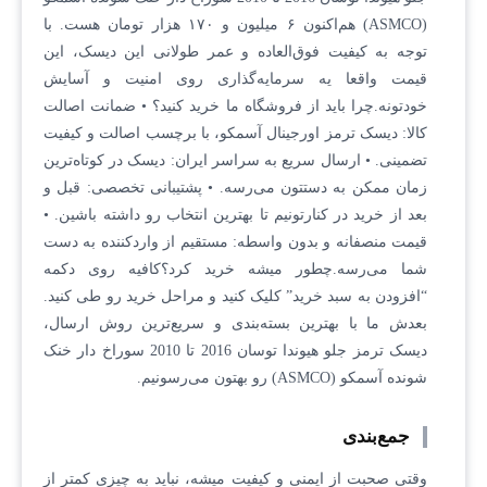
(ASMCO) هم‌اکنون ۶ میلیون و ۱۷۰ هزار تومان هست. با
توجه به کیفیت فوق‌العاده و عمر طولانی این دیسک، این
قیمت واقعا یه سرمایه‌گذاری روی امنیت و آسایش
خودتونه.چرا باید از فروشگاه ما خرید کنید؟ • ضمانت اصالت
کالا: دیسک ترمز اورجینال آسمکو، با برچسب اصالت و کیفیت
تضمینی. • ارسال سریع به سراسر ایران: دیسک در کوتاه‌ترین
زمان ممکن به دستتون می‌رسه. • پشتیبانی تخصصی: قبل و
بعد از خرید در کنارتونیم تا بهترین انتخاب رو داشته باشین. •
قیمت منصفانه و بدون واسطه: مستقیم از واردکننده به دست
شما می‌رسه.چطور میشه خرید کرد؟کافیه روی دکمه
“افزودن به سبد خرید” کلیک کنید و مراحل خرید رو طی کنید.
بعدش ما با بهترین بسته‌بندی و سریع‌ترین روش ارسال،
دیسک ترمز جلو هیوندا توسان 2016 تا 2010 سوراخ دار خنک
شونده آسمکو (ASMCO) رو بهتون می‌رسونیم.
جمع‌بندی
وقتی صحبت از ایمنی و کیفیت میشه، نباید به چیزی کمتر از