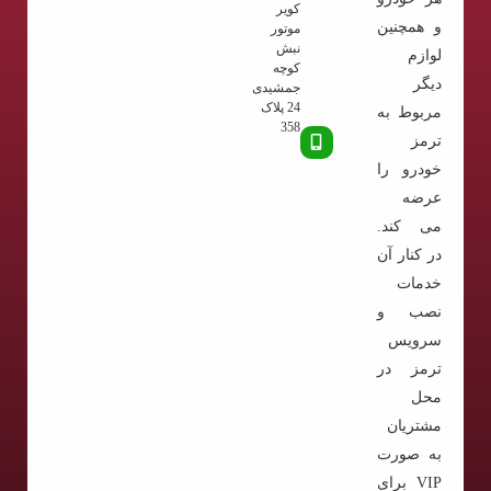
کویر
و همچنین
موتور
نبش
لوازم
کوچه
دیگر
جمشیدی
24 پلاک
مربوط به
358
ترمز
خودرو را
عرضه
می کند.
در کنار آن
خدمات
نصب و
سرویس
ترمز در
محل
مشتریان
به صورت
VIP برای