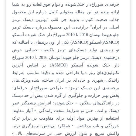
حرفه‌ای سوراخ‌دار خنک‌شونده و دوام فوق‌العاده رو به شما
ارائه میده. تو این مقاله میخوایم کامل درباره این محصول
جذاب صحبت کنیم تا بدونید چرا لقب “بهترین دیسک ترمز
اصلی در ایران” برازنده‌ی این محصوله.درباره دیسک ترمز
جلو هیوندا توسان 2016 تا 2010 سوراخ دار خنک شونده آسمکو
(ASMCO)آسمکو (ASMCO) یکی از اون برندهای با اصالته که
تو زمینه‌ی تولید دیسک‌های ترمز باکیفیت حسابی خوش
درخشیده. دیسک ترمز جلو هیوندا توسان 2016 تا 2010 سوراخ
دار خنک شونده آسمکو (ASMCO) بر اساس آخرین
تکنولوژی‌های روز دنیا طراحی شده و دقیقا مناسب شرایط
رانندگی شهری و جاده‌ای در ایران ساخته شده.ویژگی‌های
برجسته‌ی این دیسک ترمز: • طراحی سوراخ‌دار حرفه‌ای:
پخش بهتر حرارت و جلوگیری از گرم شدن بیش از حد دیسک
در رانندگی‌های سنگین. • خنک‌شونده: افزایش چشمگیر عمر
دیسک و لنت، حتی تو شرایط سخت رانندگی. • آلیاژ مقاوم:
استفاده از بهترین مواد اولیه برای مقاومت در برابر ترک
خوردگی و تاب برداشتن. • عملکرد بی‌نقص: ترمزگیری نرم،
واکنش سریع و بدون لرزش حتی در سرعت‌های بالا. •