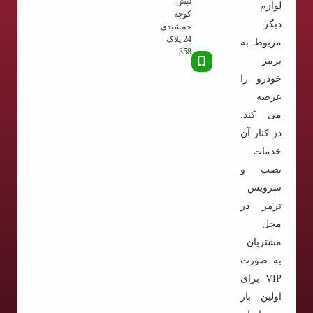
نبش
لوازم
کوچه
دیگر
جمشیدی
24 پلاک
مربوط به
358
ترمز
خودرو را
عرضه
می کند.
در کنار آن
خدمات
نصب و
سرویس
ترمز در
محل
مشتریان
به صورت
VIP برای
اولین بار