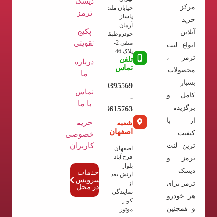
دیسک
مرکز
خیابان ملت
ترمز
پاساژ
خرید
آرمان
پکیج
آنلاین
خودروطبقه
تقویتی
منفی 2-
انواع لنت
پلاک 46
ترمز ،
تلفن
درباره
تماس
محصولات
ما
بسیار
09120395569
تماس
کامل و
-
با ما
برگزیده
02136615763
از با
حریم
شعبه
اصفهان
کیفیت
خصوصی
کاربران
ترین لنت
اصفهان
فرح آباد
ترمز و
بلوار
دیسک
خدمات
ارتش بعد
سرویس
ترمز برای
از
در محل
نمایندگی
هر خودرو
کویر
و همچنین
موتور