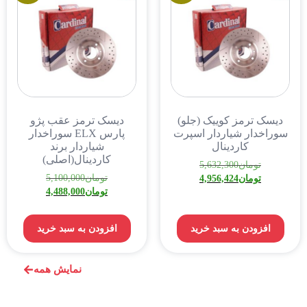
دیسک ترمز کوییک (جلو)
دیسک ترمز عقب پژو
سوراخدار شیاردار اسپرت
پارس ELX سوراخدار
کاردینال
شیاردار برند
کاردینال(اصلی)
تومان
5,632,300
تومان
5,100,000
تومان
4,956,424
تومان
4,488,000
افزودن به سبد خرید
افزودن به سبد خرید
نمایش همه