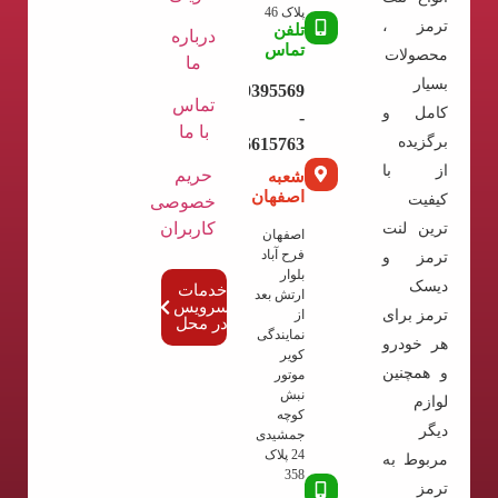
پلاک 46
ترمز ،
تلفن
درباره
تماس
محصولات
ما
بسیار
09120395569
تماس
کامل و
-
با ما
برگزیده
02136615763
از با
حریم
شعبه
اصفهان
کیفیت
خصوصی
کاربران
ترین لنت
اصفهان
فرح آباد
ترمز و
بلوار
دیسک
خدمات
ارتش بعد
سرویس
ترمز برای
از
در محل
نمایندگی
هر خودرو
کویر
و همچنین
موتور
نبش
لوازم
کوچه
دیگر
جمشیدی
24 پلاک
مربوط به
358
ترمز