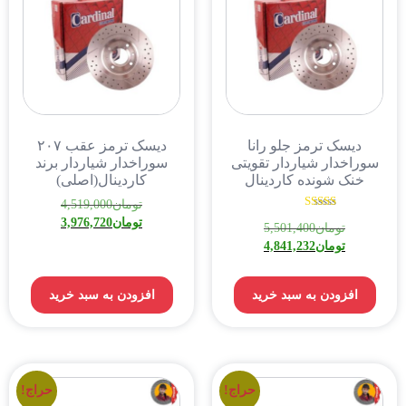
دیسک ترمز جلو رانا
دیسک ترمز عقب ۲۰۷
سوراخدار شیاردار تقویتی
سوراخدار شیاردار برند
خنک شونده کاردینال
کاردینال(اصلی)
تومان
4,519,000
نمره
تومان
3,976,720
تومان
5,501,400
5.00
از 5
تومان
4,841,232
افزودن به سبد خرید
افزودن به سبد خرید
حراج!
حراج!