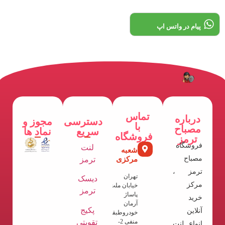
پیام در واتس اپ
تماس
درباره
دسترسی
مجوز و
با
مصباح
سریع
نماد ها
فروشگاه
ترمز
فروشگاه
لنت
شعبه
مصباح
مرکزی
ترمز
ترمز ،
تهران
دیسک
مرکز
خیابان ملت
ترمز
پاساژ
خرید
آرمان
پکیج
آنلاین
خودروطبقه
تقویتی
منفی 2-
انواع لنت