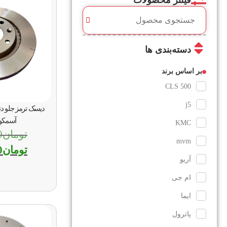
فیلتر محصولات
دسته‌بندی ها
بر اساس برند
CLS 500
j5
دیسک ترمز جلو دنا
آسمکو (MCO
KMC
تومان
0
mvm
تومان
0
آریو
ام جی
ایما
پاترول