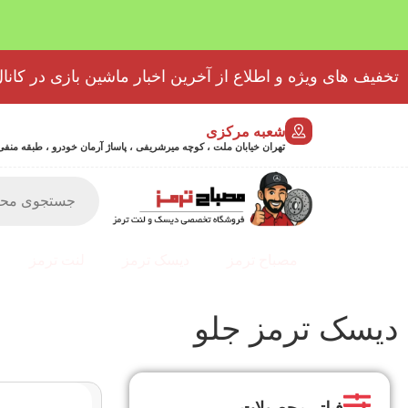
تخفیف های ویژه و اطلاع از آخرین اخبار ماشین بازی در کانال
شعبه مرکزی
تهران خیابان ملت ، کوچه میرشریفی ، پاساژ آرمان خودرو ، طبقه منفی 2 پلاک 46 - 9032439723
مصباح ترمز
دیسک ترمز
لنت ترمز
دیسک ترمز جلو