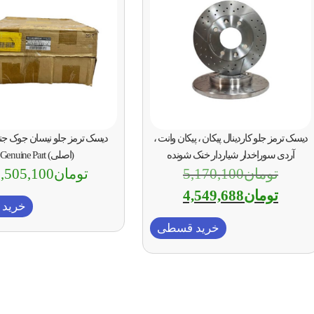
دیسک ترمز جلو کاردینال پیکان ، پیکان وانت ،
دیسک ترمز جلو نیسان جوک جن
آردی سوراخدار شیاردار خنک شونده
(اصلی) Genuine Part
تومان
5,170,100
تومان
,505,100
تومان
4,549,688
خرید
خرید قسطی