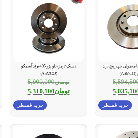
 معمولی چهار پیچ برند
دیسک ترمز جلو پژو 405 برند آسمکو
AS)
(ASMCO)
5,594,50
تومان
5,900,000
5,035,10
تومان
5,310,100
خرید قسطی
خرید قسطی