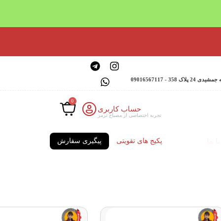
 - 09016567117
0
حساب کاربری
تجربه اختصاصی از مصباح ترمز
ا ما
پکیج های تقویتی
پیگیری سفارش