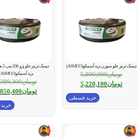
دیسک ترمز جلو سورن برند آسمکو(ASMCO)
تومان
5,800,000
برند آسمکو(ASMCO)
تومان
,389,300
تومان
5,220,100
تومان
,850,400
خرید قسطی
خرید