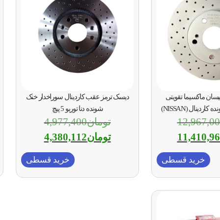
یسان ماکسیما تقویتی
دیسک ترمز عقب کاردینال سوراخدار خنک
ردینال (NISSAN)
شونده دنا توربو 5 پیچ
12,967,0
تومان
4,977,400
11,410,9
تومان
4,380,112
خرید قسطی
خرید قسطی