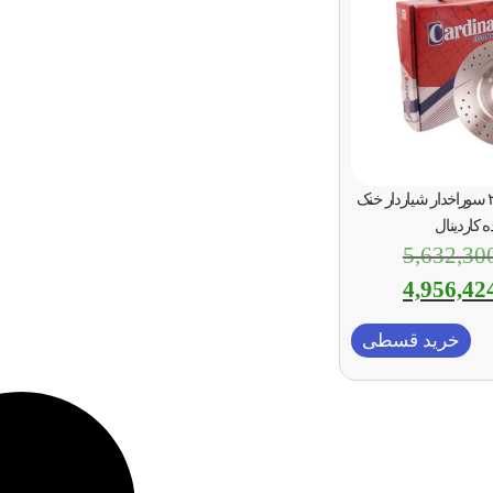
دیسک ترمز جلو ۲۰۷ سوراخدار شیاردار خنک
 کاردینال
5,632,30
4,956,42
خرید قسطی