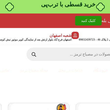
۴ قسط، بدون کارمزد
 بله
کلیک کنید
شعبه اصفهان
0
اصفهان فرح آباد بلوار ارتش بعد از نمایندگی کویر موتور نبش کوچه جمشیدی 24 پلاک 358
فروشگاه
خدمات در محل
مجله مصباح ترمز
تماس ب