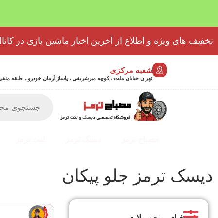
تخفیف های ویژه و اطلاع از آخرین اخبار ماشین بازی در کانال
شعبه مرکزی
تهران خیابان ملت ، کوچه میرشریفی ، پاساژ آرمان خودرو ، طبقه منفی 2 پلاک 46 - 9032439723
مصباح ترمز
دیسک ترمز
لنت ترمز
دیسک ترمز جلو پیکان