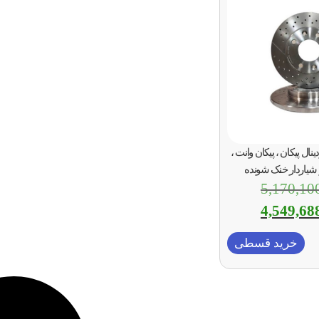
نال پیکان ، پیکان وانت ،
شیاردار خنک شونده
5,170,10
4,549,68
خرید قسطی