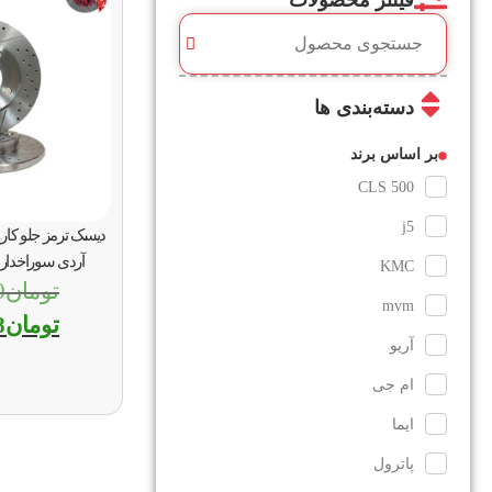
فیلتر محصولات
دسته‌بندی ها
بر اساس برند
CLS 500
j5
دیسک ترمز جلو کاردی
آردی سوراخدار 
KMC
تومان
0
mvm
تومان
8
آریو
ام جی
ایما
پاترول