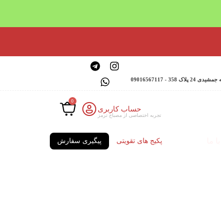
 - 09016567117
0
حساب کاربری
تجربه اختصاصی از مصباح ترمز
ا ما
پکیج های تقویتی
پیگیری سفارش