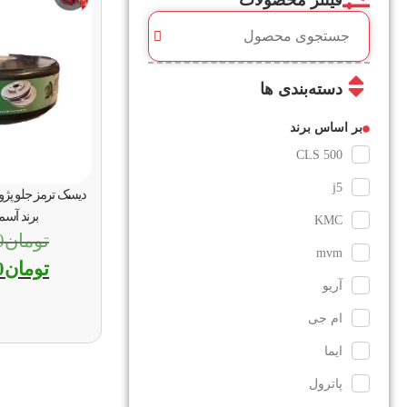
فیلتر محصولات
دسته‌بندی ها
بر اساس برند
CLS 500
j5
برند آسمکو(O
KMC
تومان
0
mvm
تومان
0
آریو
ام جی
ایما
پاترول