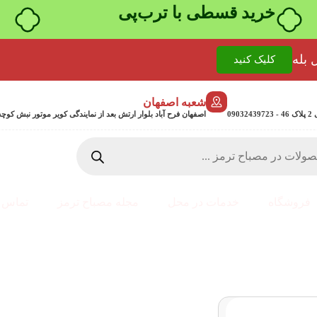
خرید قسطی با ترب‌پی
 بله
کلیک کنید
شعبه اصفهان
0
اصفهان فرح آباد بلوار ارتش بعد از نمایندگی کویر موتور نبش کوچه جمشیدی 24 پلاک 358
فروشگاه
خدمات در محل
مجله مصباح ترمز
تماس ب