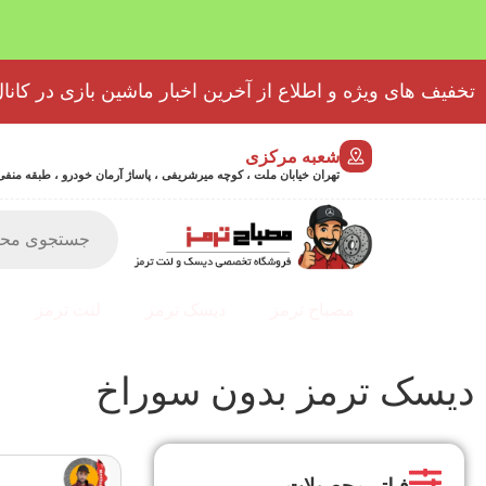
تخفیف های ویژه و اطلاع از آخرین اخبار ماشین بازی در کانال
شعبه مرکزی
تهران خیابان ملت ، کوچه میرشریفی ، پاساژ آرمان خودرو ، طبقه منفی 2 پلاک 46 - 9032439723
مصباح ترمز
دیسک ترمز
لنت ترمز
دیسک ترمز بدون سوراخ