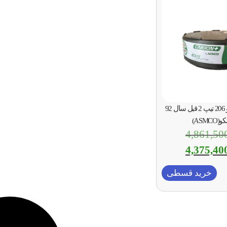
دیسک ترمز جلو پژو 206 تیپ 2 قبل سال 92
ASMC)
4,861,50
4,375,40
خرید قسطی