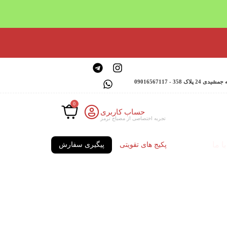
 - 09016567117
0
حساب کاربری
تجربه اختصاصی از مصباح ترمز
ا ما
پکیج های تقویتی
پیگیری سفارش