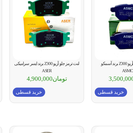
لنت ترمز عقب آریو Z300 برند آسمکو
لنت ترمز جلو آریو Z300 برند ایسر سرامیکی
ASER
ASMC
3,500,00
تومان
4,900,000
خرید قسطی
خرید قسطی