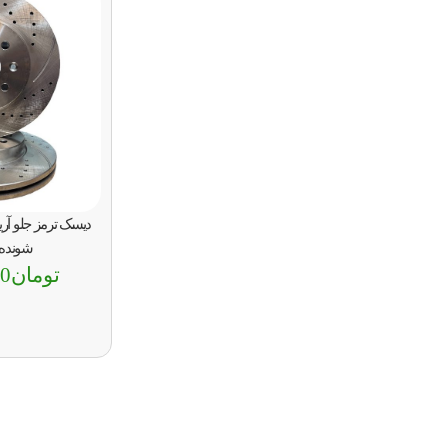
شونده ب
تومان
00