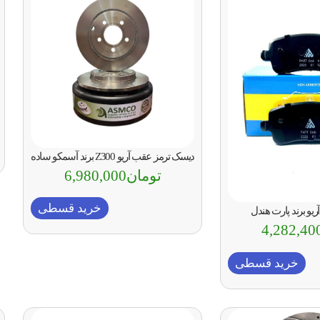
دیسک ترمز عقب آریو Z300 برند آسمکو ساده
تومان
6,980,000
خرید قسطی
ریو برند پارت هندل
4,282,40
خرید قسطی