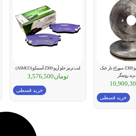
دیسک ترمز جلو آریو Z300 سوراخ دار خنک
لنت ترمز جلو آریو Z300 آسمکو (ASMCO)
تومان
3,576,500
رند روتینگر
10,900,3
خرید قسطی
خرید قسطی