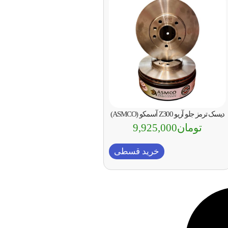
دیسک ترمز جلو آریو Z300 آسمکو (ASMCO)
تومان
9,925,000
خرید قسطی