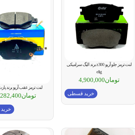
لنت ترمز جلو آریو z300 برند الیگ سرامیکی
elig
تومان
4,900,000
لنت ترمز عقب آریو برند پار
خرید قسطی
تومان
,282,400
خرید