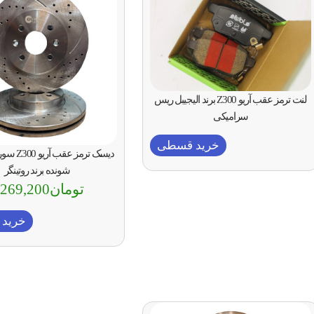
لنت ترمز عقب آریو Z300 برند الیجیبل ریس
سرامیکی
خرید قسطی
دیسک ترمز ع
شونده برند روتینگر
تومان
,269,200
خرید