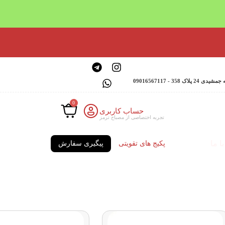
 - 09016567117
0
حساب کاربری
تجربه اختصاصی از مصباح ترمز
ا ما
پکیج های تقویتی
پیگیری سفارش