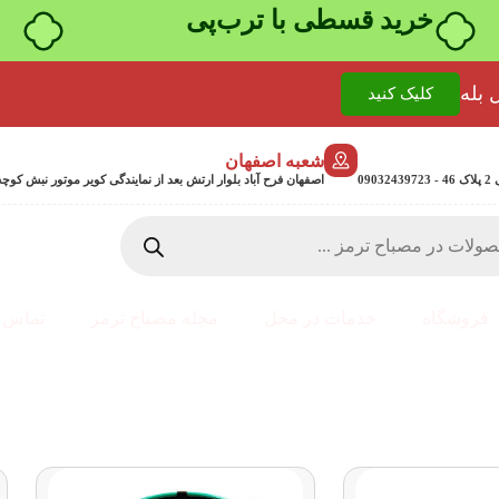
خرید قسطی با ترب‌پی
 بله
کلیک کنید
شعبه اصفهان
0
اصفهان فرح آباد بلوار ارتش بعد از نمایندگی کویر موتور نبش کوچه جمشیدی 24 پلاک 358
فروشگاه
خدمات در محل
مجله مصباح ترمز
تماس ب