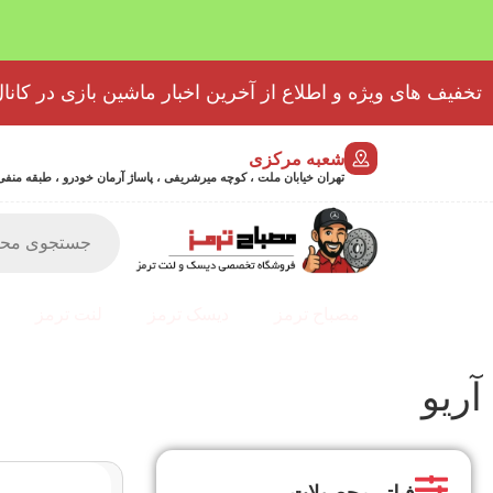
تخفیف های ویژه و اطلاع از آخرین اخبار ماشین بازی در کانال
شعبه مرکزی
تهران خیابان ملت ، کوچه میرشریفی ، پاساژ آرمان خودرو ، طبقه منفی 2 پلاک 46 - 9032439723
مصباح ترمز
دیسک ترمز
لنت ترمز
آریو