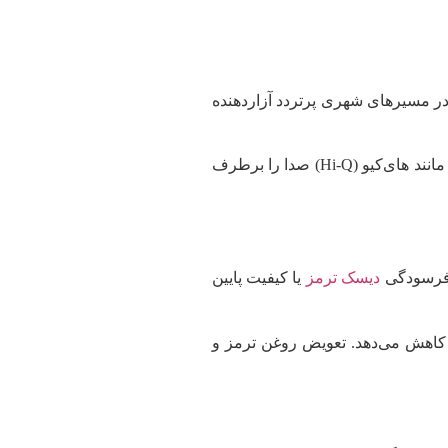
در مسیرهای شهری پرتردد آزاردهنده
: استفاده از دیسک‌های سوراخ‌دار یا شیاردار، مانند فرانکو، که گرما را بهتر دفع می‌کنند، و تعویض لنت‌های فرسوده با برندهای معتبر مانند های‌کیو (Hi-Q) صدا را برطرف
ل فرسودگی
دیسک ترمز
یا کیفیت پایین
ا سیستم ABS راوفور سازگارند، مسافت توقف را کاهش می‌دهد. تعویض روغن ترمز و