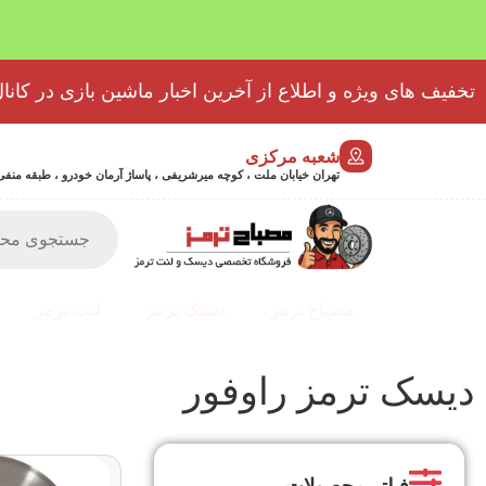
تخفیف های ویژه و اطلاع از آخرین اخبار ماشین بازی در کانال
شعبه مرکزی
تهران خیابان ملت ، کوچه میرشریفی ، پاساژ آرمان خودرو ، طبقه منفی 2 پلاک 46 - 9032439723
مصباح ترمز
دیسک ترمز
لنت ترمز
دیسک ترمز راوفور