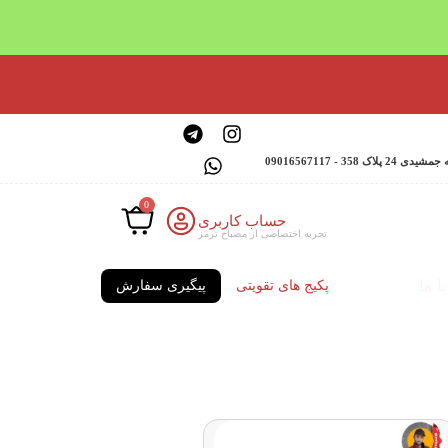
 - 09016567117
0
حساب کاربری
تجربه اختصاصی از مصباح ترمز
ا ما
پکیج های تقویتی
پیگیری سفارش