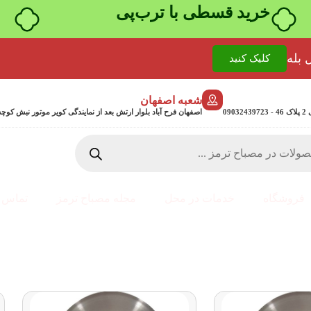
خرید قسطی با ترب‌پی
 بله
کلیک کنید
شعبه اصفهان
0
اصفهان فرح آباد بلوار ارتش بعد از نمایندگی کویر موتور نبش کوچه جمشیدی 24 پلاک 358
فروشگاه
خدمات در محل
مجله مصباح ترمز
تماس ب