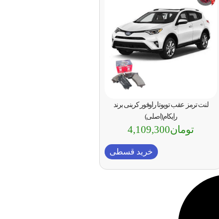
لنت ترمز عقب تویوتا راوفور کربنی برند
رایکام(اصلی)
تومان
4,109,300
خرید قسطی