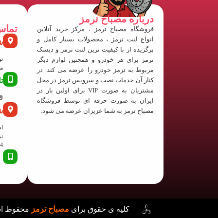
درباره مصباح ترمز
تماس
فروشگاه مصباح ترمز ، مرکز خرید آنلاین
انواع لنت ترمز ، محصولات بسیار کامل و
ش
برگزیده از با کیفیت ترین لنت ترمز و دیسک
ته
ترمز برای هر خودرو و همچنین لوازم دیگر
منفی
مربوط به ترمز خودرو را عرضه می کند. در
کنار آن خدمات نصب و سرویس ترمز در محل
ت
مشتریان به صورت VIP برای اولین بار در
63
ایران به صورت حرفه ای توسط فروشگاه
ش
مصباح ترمز به شما عزیزان عرضه می شود.
اص
نم
24 پلا
کلیه ی حقوق برای
مصباح ترمز
محفوظ 