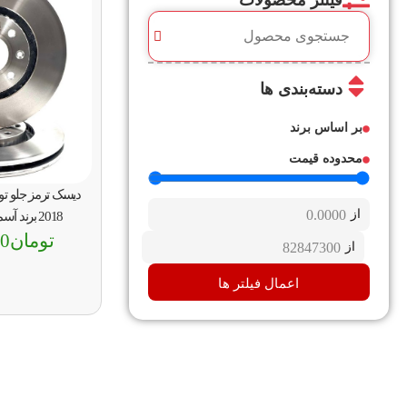
فیلتر محصولات
دسته‌بندی ها
بر اساس برند
محدوده قیمت
از
2018 برند آسمکو ساده ASMCO
تومان
00
از
اعمال فیلتر ها