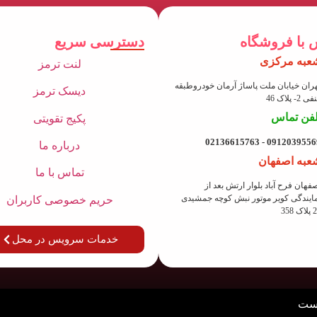
 با فروشگاه
دسترسی سریع
عبه مرکزی
لنت ترمز
ران خیابان ملت پاساژ آرمان خودروطبقه
دیسک ترمز
 2- پلاک 46
لفن تماس
پکیج تقویتی
09120395569 - 021366157
درباره ما
عبه اصفهان
تماس با ما
فهان فرح آباد بلوار ارتش بعد از
ایندگی کویر موتور نبش کوچه جمشیدی
حریم خصوصی کاربران
ک 358
خدمات سرویس در محل
است